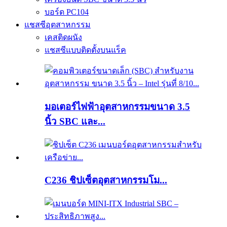
บอร์ด PC104
แชสซีอุตสาหกรรม
เคสติดผนัง
แชสซีแบบติดตั้งบนแร็ค
มอเตอร์ไฟฟ้าอุตสาหกรรมขนาด 3.5
นิ้ว SBC และ...
C236 ชิปเซ็ตอุตสาหกรรมโม...